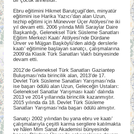
bir çocuk annesidir.
Ebru eğitimini Hikmet Barutçugil’den, minyatür
eğitimini ise Harika Yazıcı’dan alan Uzun,
tezhip eğitimi için Münevver Üçer Atölyesi’ne iki
yıl devam etti. 2006 yılında Milli Saraylar Daire
Başkanlığı, Geleneksel Türk Süsleme Sanatları
Eğitim Merkezi Kaatı’ Atölyesi’nde Dürdane
Ünver ve Müjgan Başköylü’den aldığı derslerle
kaatı’ eğitimine başlayan sanatçı, çalışmalarına
2009’da Klasik Türk Sanatları Vakfı bünyesinde
devam etti.
2012’de Geleneksel Türk Sanatları Gaziantep
Buluşması’nda birincilik alan, 2013’de 17.
Devlet Türk Süsleme Sanatları Yarışması’nda
ise başarı ödülü alan Uzun, Geleceğin Ustaları:
Geleneksel Sanatlar Yarışması kaatı’ dalında
2013 ve 2014 yıllarında birincilik kazanmıştır.
2015 yılında da 18. Devlet Türk Süsleme
Sanatları Yarışması’nda başarı ödülü almıştır.
Sanatçı 2002 yılından bu yana ebru ve kaatı’
çalışmalarıyla çeşitli karma sergilere katılmakta
ve hâlen Mim Sanat Akademisi bünyesinde